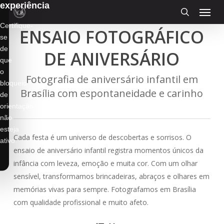
experiência
Menu
Skip
to
search
Certifique-
ENSAIO FOTOGRÁFICO
main
se
content
de
DE ANIVERSÁRIO
que
o
Fotografia de aniversário infantil em
bloqueio
Brasília com espontaneidade e carinho
de
orientação
não
esteja
Cada festa é um universo de descobertas e sorrisos. O
ativo.
ensaio de aniversário infantil registra momentos únicos da
infância com leveza, emoção e muita cor. Com um olhar
sensível, transformamos brincadeiras, abraços e olhares em
memórias vivas para sempre. Fotografamos em Brasília
Ensaio Fotográfico de Aniversário
com qualidade profissional e muito afeto.
Fotos de Feliz Aniversário
Fotos
Infantil