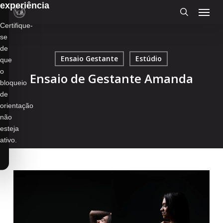
experiência
Menu
Skip
to
search
Certifique-
main
se
content
de
Ensaio Gestante
Estúdio
que
o
Ensaio de Gestante Amanda
bloqueio
de
orientação
não
esteja
ativo.