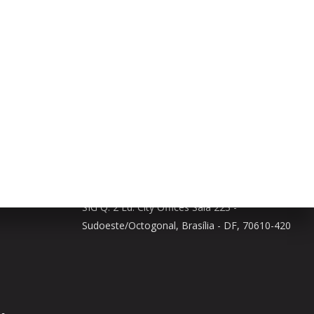
 AGORA!
Contato
(61) 99594 4747
naikfotografia@gmail.com
SIG Q. 2 Ed. City Offices Sala 223 -
Sudoeste/Octogonal, Brasília - DF, 70610-420