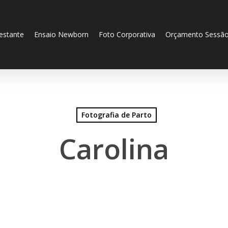
estante
Ensaio Newborn
Foto Corporativa
Orçamento Sessão
Fotografia de Parto
Carolina